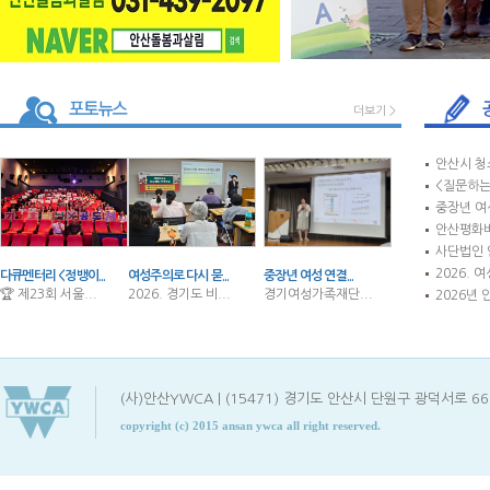
더보기 >
안산시 청
<질문하는
중장년 여
안산평화
사단법인 안
2026. 
다큐멘터리 <정뱅이...
여성주의로 다시 묻...
중장년 여성 연결...
🏆 제23회 서울...
2026. 경기도 비...
경기여성가족재단...
2026년
(사)안산YWCA | (15471) 경기도 안산시 단원구 광덕서로 66, 4층(고잔
copyright (c) 2015 ansan ywca all right reserved.